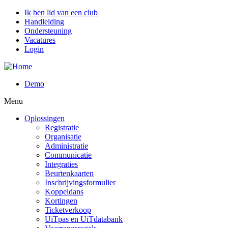
Overslaan
Ik ben lid van een club
en
Handleiding
naar
Ondersteuning
de
Vacatures
inhoud
Login
gaan
Demo
Menu
Oplossingen
Registratie
Organisatie
Administratie
Communicatie
Integraties
Beurtenkaarten
Inschrijvingsformulier
Koppeldans
Kortingen
Ticketverkoop
UiTpas en UiTdatabank