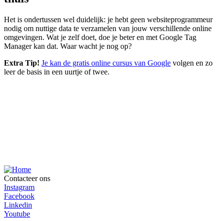
Het is ondertussen wel duidelijk: je hebt geen websiteprogrammeur
nodig om nuttige data te verzamelen van jouw verschillende online
omgevingen. Wat je zelf doet, doe je beter en met Google Tag
Manager kan dat. Waar wacht je nog op?
Extra Tip!
Je kan de gratis online cursus van Google
volgen en zo
leer de basis in een uurtje of twee.
We nemen graag het zware werk voor je uit handen en staan klaar
Contacteer ons
om je taken te verlichten.
Instagram
Facebook
Boek een demo
Probeer het nu
Linkedin
Youtube