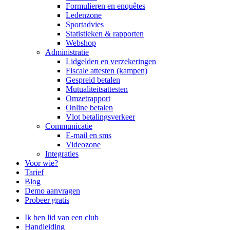
Formulieren en enquêtes
Ledenzone
Sportadvies
Statistieken & rapporten
Webshop
Administratie
Lidgelden en verzekeringen
Fiscale attesten (kampen)
Gespreid betalen
Mutualiteitsattesten
Omzetrapport
Online betalen
Vlot betalingsverkeer
Communicatie
E-mail en sms
Videozone
Integraties
Voor wie?
Tarief
Blog
Demo aanvragen
Probeer gratis
Ik ben lid van een club
Handleiding