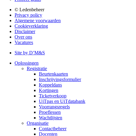
© Ledenbeheer
Privacy policy
Algemene voorwaarden
Cookieverklaring
Disclaimer
Over ons
Vacatures
Site by D’M&S
Oplossingen
Registratie
Beurtenkaarten
Inschrijvingsformulier
Koppeldans
Kortingen
Ticketverkoop
UiTpas en UiTdatabank
Voorrangsregels
Proeflessen
Wachtlijsten
Organisatie
Contactbeheer
Docenten