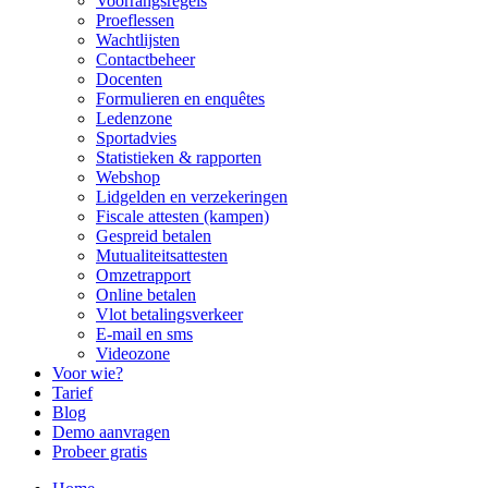
Voorrangsregels
Proeflessen
Wachtlijsten
Contactbeheer
Docenten
Formulieren en enquêtes
Ledenzone
Sportadvies
Statistieken & rapporten
Webshop
Lidgelden en verzekeringen
Fiscale attesten (kampen)
Gespreid betalen
Mutualiteitsattesten
Omzetrapport
Online betalen
Vlot betalingsverkeer
E-mail en sms
Videozone
Voor wie?
Tarief
Blog
Demo aanvragen
Probeer gratis