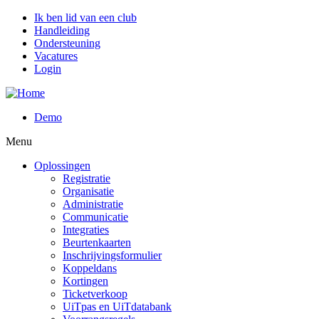
Overslaan
Ik ben lid van een club
en
Handleiding
naar
Ondersteuning
de
Vacatures
inhoud
Login
gaan
Demo
Menu
Oplossingen
Registratie
Organisatie
Administratie
Communicatie
Integraties
Beurtenkaarten
Inschrijvingsformulier
Koppeldans
Kortingen
Ticketverkoop
UiTpas en UiTdatabank