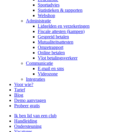
Sportadvies
Statistieken & rapporten
Webshop
Administratie
Lidgelden en verzekeringen
Fiscale attesten (kampen)
Gespreid betalen
Mutualiteitsattesten
Omzetrapport
Online betalen
Vlot betalingsverkeer
Communicatie
E-mail en sms
Videozone
Integraties
Voor wie?
Tarief
Blog
Demo aanvragen
Probeer gratis
Ik ben lid van een club
Handleiding
Ondersteuning
Vacatures