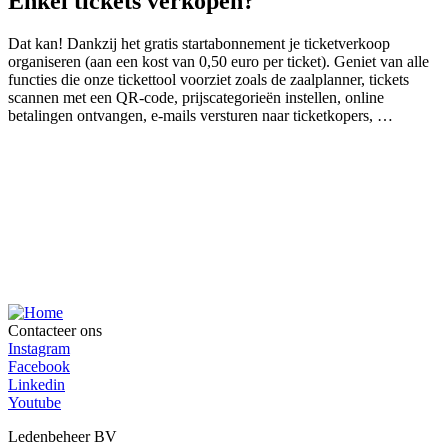
Enkel tickets verkopen?
Dat kan! Dankzij het gratis startabonnement je ticketverkoop
organiseren (aan een kost van 0,50 euro per ticket). Geniet van alle
functies die onze tickettool voorziet zoals de zaalplanner, tickets
scannen met een QR-code, prijscategorieën instellen, online
betalingen ontvangen, e-mails versturen naar ticketkopers, …
We nemen graag het zware werk voor je uit handen en staan klaar
Contacteer ons
om je taken te verlichten.
Instagram
Facebook
Boek een demo
Probeer het nu
Linkedin
Youtube
Ledenbeheer BV