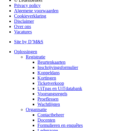
© Ledenbeheer
Privacy policy
Algemene voorwaarden
Cookieverklaring
Disclaimer
Over ons
Vacatures
Site by D’M&S
Oplossingen
Registratie
Beurtenkaarten
Inschrijvingsformulier
Koppeldans
Kortingen
Ticketverkoop
UiTpas en UiTdatabank
Voorrangsregels
Proeflessen
Wachtlijsten
Organisatie
Contactbeheer
Docenten
Formulieren en enquêtes
Ledenzone