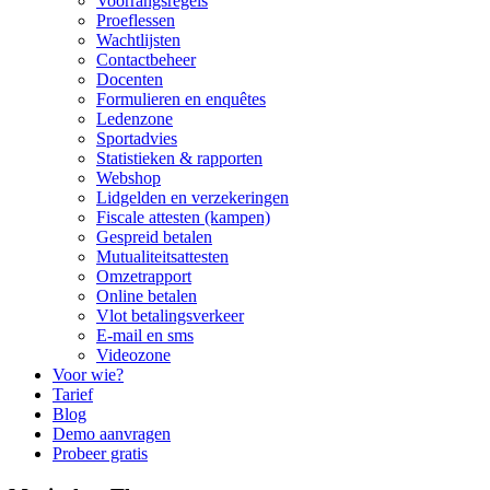
Voorrangsregels
Proeflessen
Wachtlijsten
Contactbeheer
Docenten
Formulieren en enquêtes
Ledenzone
Sportadvies
Statistieken & rapporten
Webshop
Lidgelden en verzekeringen
Fiscale attesten (kampen)
Gespreid betalen
Mutualiteitsattesten
Omzetrapport
Online betalen
Vlot betalingsverkeer
E-mail en sms
Videozone
Voor wie?
Tarief
Blog
Demo aanvragen
Probeer gratis